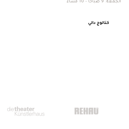
الجمعة: 9 صباحًا - 10 مساءً
كتالوج دالي