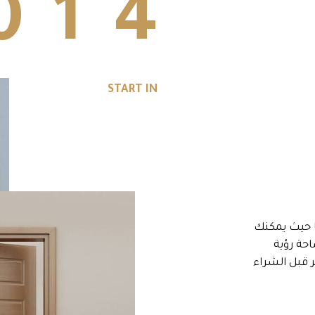
0
1
4
START IN
ا حيث يمكنك
حة رؤية