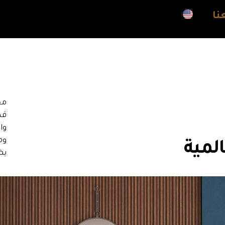
نا
مج
قط
وا
وم
لمية
يض